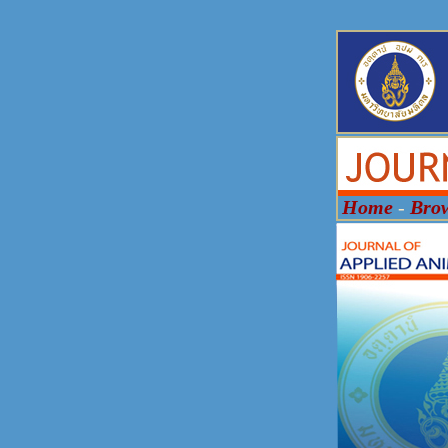
Home
-
Bro