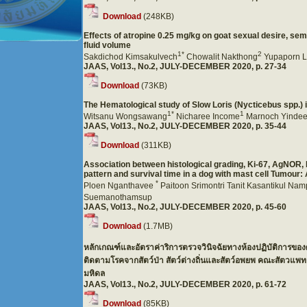
Download
(248KB)
Effects of atropine 0.25 mg/kg on goat sexual desire, se
fluid volume
1*
2
Sakdichod Kimsakulvech
Chowalit Nakthong
Yupaporn L
JAAS, Vol13., No.2, JULY-DECEMBER 2020, p. 27-34
Download
(73KB)
The Hematological study of Slow Loris (Nycticebus spp.) 
1*
1
Witsanu Wongsawang
Nicharee Income
Marnoch Yinde
JAAS, Vol13., No.2, JULY-DECEMBER 2020, p. 35-44
Download
(311KB)
Association between histological grading, Ki-67, AgNOR,
pattern and survival time in a dog with mast cell Tumour:
*
Ploen Nganthavee
Paitoon Srimontri
Tanit Kasantikul
Nam
Suemanothamsup
JAAS, Vol13., No.2, JULY-DECEMBER 2020, p. 45-60
Download
(1.7MB)
หลักเกณฑ์และอัตราค่าริการตรวจวินิจฉัยทางห้องปฏิบัติการของศ
ติดตามโรคจากสัตว์ป่า สัตว์ต่างถิ่นและสัตว์อพยพ คณะสัตวแพ
มหิดล
JAAS, Vol13., No.2, JULY-DECEMBER 2020, p. 61-72
Download
(85KB)