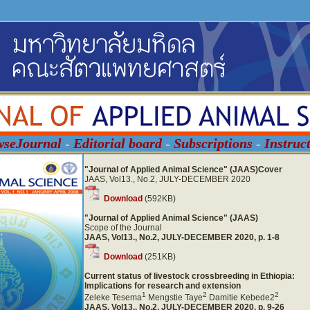
wseJournal
-
Editorial board
-
Subscriptions
-
Instruc
"Journal of Applied Animal Science" (JAAS)Cover
JAAS, Vol13., No.2, JULY-DECEMBER 2020
Download
(592KB)
"Journal of Applied Animal Science" (JAAS)
Scope of the Journal
JAAS, Vol13., No.2, JULY-DECEMBER 2020, p. 1-8
Download
(251KB)
Current status of livestock crossbreeding in Ethiopia:
Implications for research and extension
1
2
2
Zeleke Tesema
Mengstie Taye
Damitie Kebede2
JAAS, Vol13., No.2, JULY-DECEMBER 2020, p. 9-26