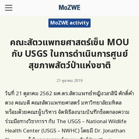
Skip
to
Search
content
MoZWE activity
for:
คณะสัตวแพทยศาสตร์เซ็น MOU
กับเรา
กับ USGS ในการดำเนินการศูนย์
ฏิบัติการ
สุขภาพสัตว์ป่าแห่งชาติ
รตรวจวินิจฉัย
าม
21 ตุลาคม 2019
ัยตีพิมพ์
วันที่ 21 ตุลาคม 2562 ผศ.ดร.สัตวแพทย์หญิงวลาสินี ศักดิ์คำ
ารและกิจกรรม
ดวง คณบดี คณะสัตวแพทยศาสตร์ มหาวิทยาลัยมหิดล
สุขภาพสัตว์ป่าแห่งชาติ
พร้อมด้วยคณะผู้บริหาร จัดพิธีลงนามบันทึกข้อตกลงความ
Homepage
ร่วมมือทางวิชาการฯ กับ The USGS – National Wildlife
Health Center (USGS – NWHC) โดยมี Dr. Jonathan