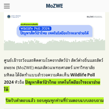
Skip
to
Search
content
for:
กับเรา
ฏิบัติการ
รตรวจวินิจฉัย
าม
ศูนย์เฝ้าระวังและติดตามโรคจากสัตว์ป่า สัตว์ต่างถิ่นและสัตว์
อพยพ (MoZWE) คณะสัตวแพทยศาสตร์ มหาวิทยาลัย
ัยตีพิมพ์
มหิดล ได้จัดทำแบบสำรวจความคิดเห็น
Wildlife Poll
ารและกิจกรรม
2024
หัวข้อ
ปัญหาสัตว์ป่าไทย เทคโนโลยีอะไรจะมาช่วย
สุขภาพสัตว์ป่าแห่งชาติ
ได้
Homepage
ปิดรับคำตอบแล้ว ขอบคุณทุกท่านที่ร่วมตอบแบบสอบถาม