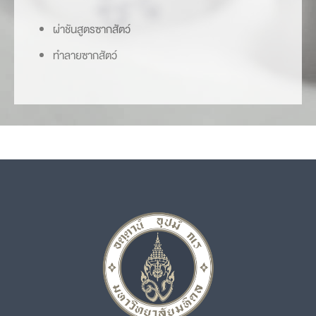
ผ่าชันสูตรซากสัตว์
ทำลายซากสัตว์