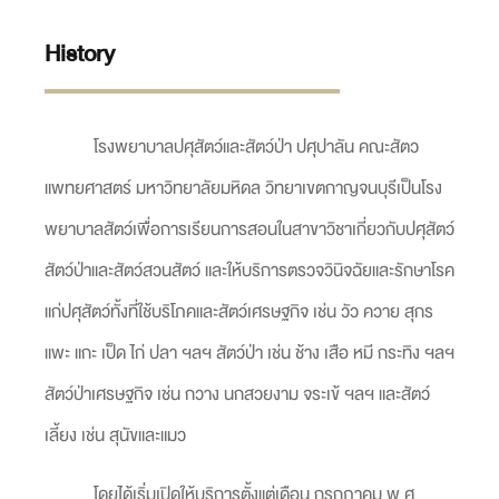
History
โรงพยาบาลปศุสัตว์และสัตว์ป่า ปศุปาลัน คณะสัตว
แพทยศาสตร์ มหาวิทยาลัยมหิดล วิทยาเขตกาญจนบุรีเป็นโรง
พยาบาลสัตว์เพื่อการเรียนการสอนในสาขาวิชาเกี่ยวกับปศุสัตว์
สัตว์ป่าและสัตว์สวนสัตว์ และให้บริการตรวจวินิจฉัยและรักษาโรค
แก่ปศุสัตว์ทั้งที่ใช้บริโภคและสัตว์เศรษฐกิจ เช่น วัว ควาย สุกร
แพะ แกะ เป็ด ไก่ ปลา ฯลฯ สัตว์ป่า เช่น ช้าง เสือ หมี กระทิง ฯลฯ
สัตว์ป่าเศรษฐกิจ เช่น กวาง นกสวยงาม จระเข้ ฯลฯ และสัตว์
เลี้ยง เช่น สุนัขและแมว
โดยได้เริ่มเปิดให้บริการตั้งแต่เดือน กรกฎาคม พ.ศ.