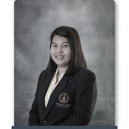
อ.ดร.น.สพ.ดุลยทรรศน์ กรณฑ์แสง
dulyatad.gro@mahidol.ac.th
02-441-5242-4 ext 1505