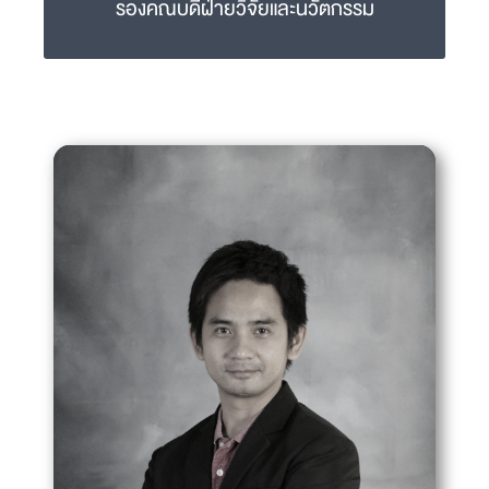
รองคณบดีฝ่ายวิจัยและนวัตกรรม
ผศ.ดร.สพ.ญ.ศศิธร รุ่งอรุณเลิศ
sasitorn.run@mahidol.ac.th
02-441-5242-4 ext 1517