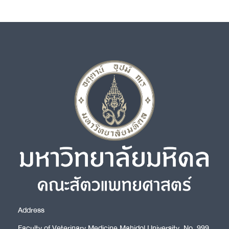
อ.ดร.น.สพ.ราชันชัย ฉวางวงศานุกูล
rachanchai.cha@mahidol.ac.th
02-441-5242-4 ext 1536
Address
Faculty of Veterinary Medicine Mahidol University, No. 999