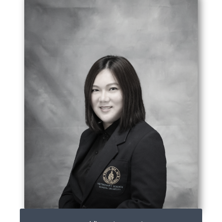
ดรึ รึคิชะ ฟึเร้ยระ
ganokon.urk@mahidol.ac.th
02-441-5242-4 ext 1510