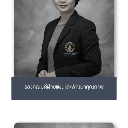
รองคณบดีฝ่ายแผนและพัฒนาคุณภาพ
รศ.ดร.สพ.ญ.กนกอร เอื้อเกษมสิน แอนดร้า