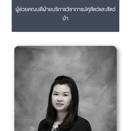
ผู้ช่วยคณบดีฝ่ายบริการวิชาการปศุสัตว์และสัตว์
ป่า
อ.ดร.น.สพ.เนติ์ ตันประดิษฐ
nae.tan@mahidol.ac.th
02-441-5242-4 ext 2232