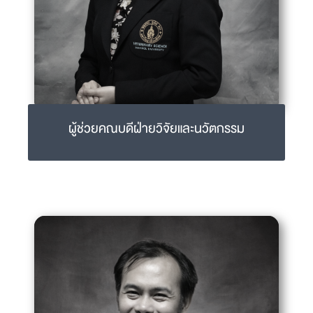
ผู้ช่วยคณบดีฝ่ายวิจัยและนวัตกรรม
อ.ดร.สพ.ญ.วรัญญา ชาคริตบุษบง
warunya.cha@mahidol.ac.th