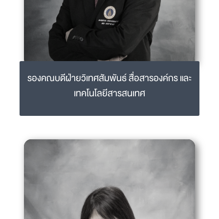
รองคณบดีฝ่ายวิเทศสัมพันธ์ สื่อสารองค์กร และ
เทคโนโลยีสารสนเทศ
รศ.ดร.น.สพ.อนุวัตน์ วิรัชสุดากุล
anuwat.wir@mahidol.ac.th
02-441-5242-4 ext 2207