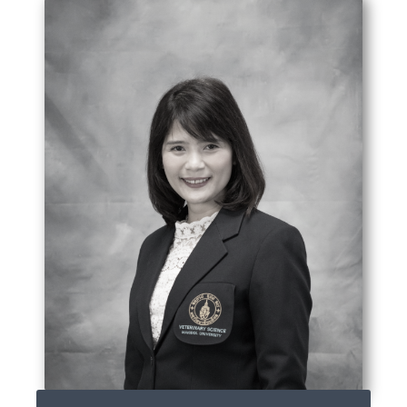
รศ.ดร.สพ.ญ.สุกัญญา มณีอินทร์
sukanya.man@mahidol.ac.th
02-441-5242-4 ext 2216