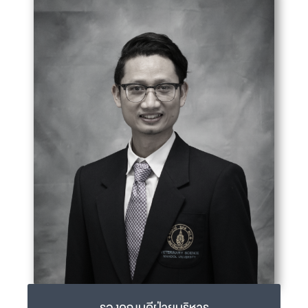
รศ.ดร.สพ.ญ.วลาสินี ศักดิ์คำดวง
walasinee.sak@mahidol.ac.th
02-441-5242-4 ext 1400