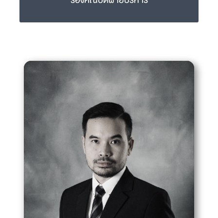
รองคณบดีฝ่ายบริหาร
อ.ดร.น.สพ.ไพฑูรย์ ศรีมนตรี
paitoon.sri@mahidol.ac.th
02-441-5242-4 ext 2219