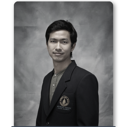
ผศ.ดร.สพ.ญ.นลิน อารียา
nlin.ary@mahidol.ac.th
02-441-5242-4 ext 1523