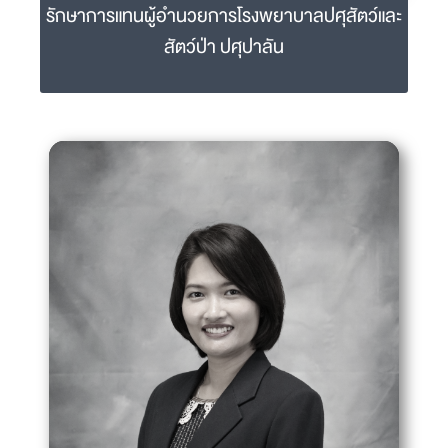
รักษาการแทนผู้อำนวยการโรงพยาบาลปศุสัตว์และ
สัตว์ป่า ปศุปาลัน
รศ.ดร.สพ.ญ.สุกัญญา มณีอินทร์
sukanya.man@mahidol.ac.th
02-441-5242-4 ext 2216