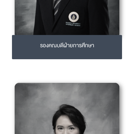
รองคณบดีฝ่ายการศึกษา
อ.ดร.น.สพ.กฤษณรงค์ วงศ์บ้านดู่
grisnarong.won@mahidol.ac.th
02-441-5242-4 ext 2215