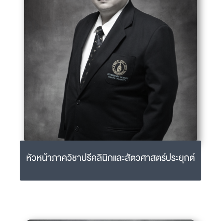
02-441-5242-4 ext 2215
หัวหน้าภาควิชาปรีคลินิกและสัตวศาสตร์ประยุกต์