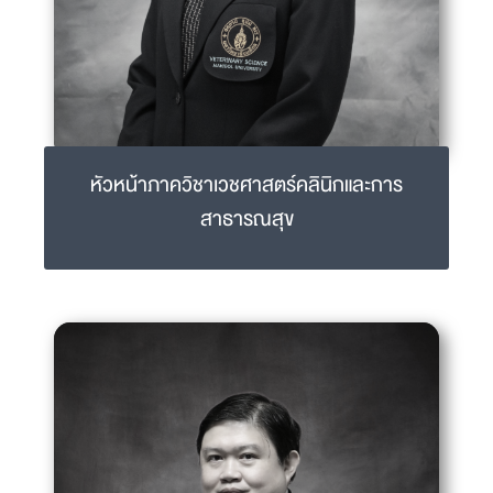
หัวหน้าภาควิชาเวชศาสตร์คลินิกและการ
สาธารณสุข
ผศ.ดร.สพ.ญ.พจนา วรรธนะนิตย์
podjana.wat@mahidol.ac.th