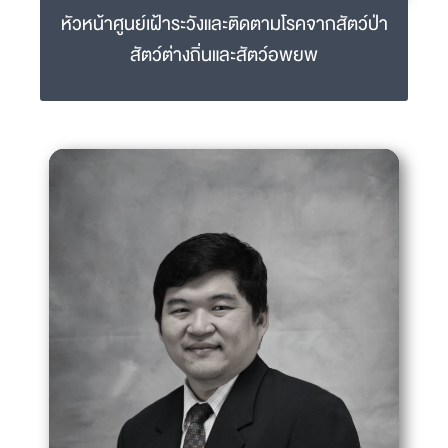
หัวหน้าศูนย์เฝ้าระวังและติดตามโรคจากสัตว์ป่า
สัตว์ต่างถิ่นและสัตว์อพยพ
ผศ.ดร.สพ.ญ.ศรินทร์ สุวรรณภักดี
sarin.suw@mahidol.ac.th
02-441-5242-4 ext 1201