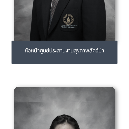
หัวหน้าศูนย์ประสานงานสุขภาพสัตว์ป่า
รศ.ดร.น.สพ.วิทวัช วิริยะรัตน์
witthawat.wir@mahidol.ac.th