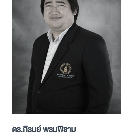
ดร.ภิรมย์ พรมพิราม