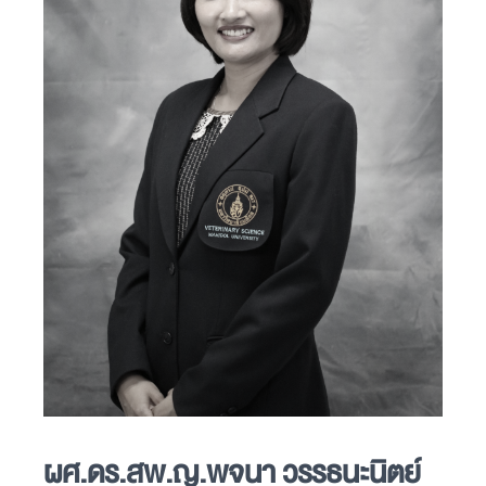
ผศ.ดร.สพ.ญ.พจนา วรรธนะนิตย์