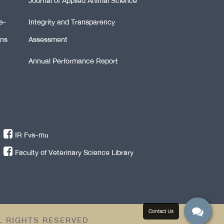
Journal of Applied Animal Science
e-
Integrity and Transparency
ons
Assessment
Annual Performance Report
IR Fvs-mu
Faculty of Veterinary Science Library
LL RIGHTS RESERVED