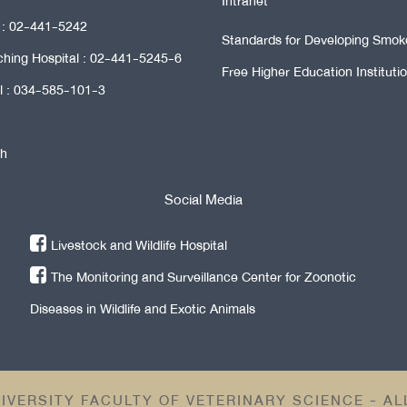
Intranet
e : 02-441-5242
Standards for Developing Smok
ching Hospital : 02-441-5245-6
Free Higher Education Instituti
al : 034-585-101-3
th
Social Media
Livestock and Wildlife Hospital
The Monitoring and Surveillance Center for Zoonotic
Diseases in Wildlife and Exotic Animals
IVERSITY FACULTY OF VETERINARY SCIENCE - A